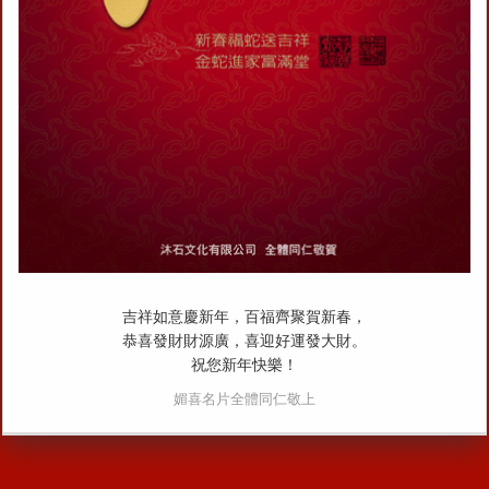
吉祥如意慶新年，百福齊聚賀新春，
恭喜發財財源廣，喜迎好運發大財。
祝您新年快樂！
媚喜名片全體同仁敬上