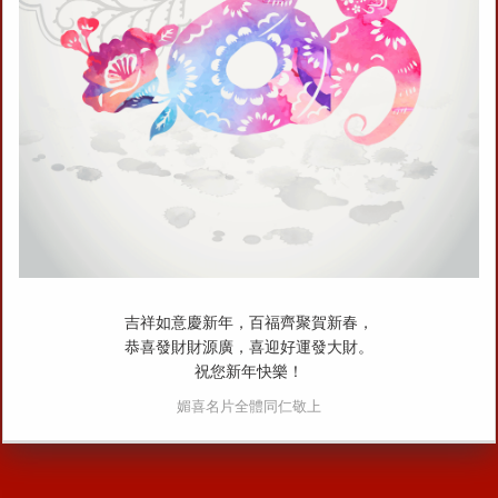
吉祥如意慶新年，百福齊聚賀新春，
恭喜發財財源廣，喜迎好運發大財。
祝您新年快樂！
媚喜名片全體同仁敬上