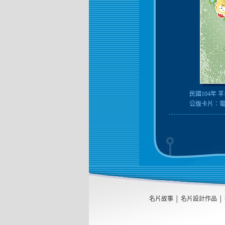
民國104年 
公版卡片：
名片故事
│
名片設計作品
│