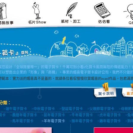
幫您設計「全球限量唯一」的電子賀卡！千萬可別小看e化賀卡風雨無阻的傳遞能力！
可以塑造出企業的「形象」與「商機」。專業的媚喜電子賀卡設計公司，我們不只做
計
範本：實力派的媚喜真不是蓋的，就請各位看倌慢慢欣賞媚喜的ecard作品，包君
分類：
>端午電子賀卡
>中秋電子賀卡
>聖誕電子賀卡
>父親節電子賀卡
>母親節
賀卡
>農曆年電子賀卡
>鼠年電子賀卡
>牛年電子賀卡
>虎年電子賀卡
>兔
>馬年電子賀卡
>羊年電子賀卡
>猴年電子賀卡
>雞年電子賀卡
>狗