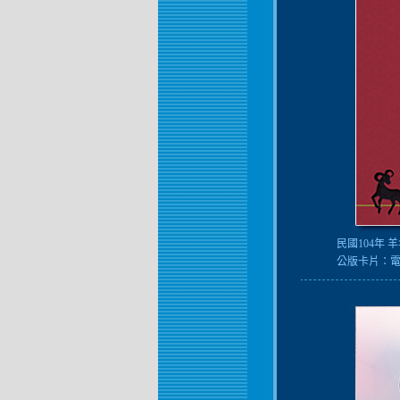
民國104年 
公版卡片：