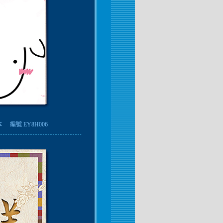
本
編號 EY8H006