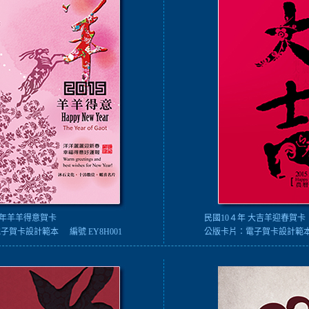
 新年羊羊得意賀卡
民國10４年 大吉羊迎春賀卡
電子賀卡設計範本
編號 EY8H001
公版卡片：
電子賀卡設計範