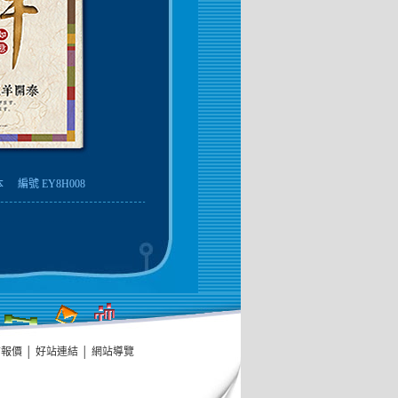
本
編號 EY8H008
信報價
│
好站連結
│
網站導覽