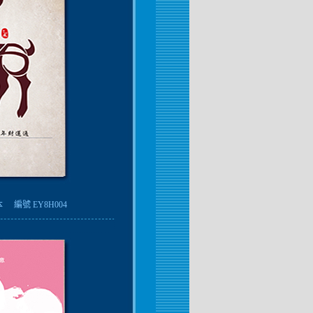
本
編號 EY8H004