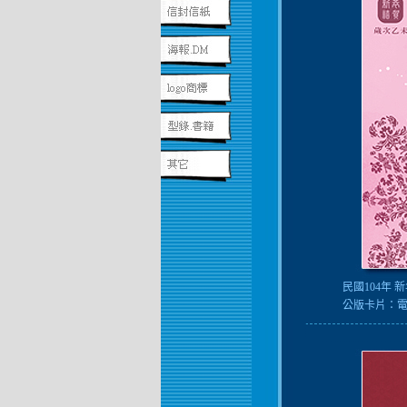
民國104年
公版卡片：