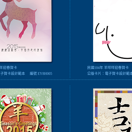
吉羊迎春賀卡
民國104年 羊咩咩迎春賀卡
電子賀卡設計範本
編號 EY8H005
公版卡片：
電子賀卡設計範