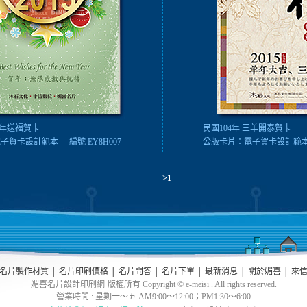
羊年送福賀卡
民國104年 三羊開泰賀卡
電子賀卡設計範本
編號 EY8H007
公版卡片：
電子賀卡設計範
>1
名片製作材質
│
名片印刷價格
│
名片問答
│
名片下單
│
最新消息
│
關於媚喜
│
來
媚喜名片設計印刷網
版權所有 Copyright © e-meisi . All rights reserved.
營業時間 : 星期一～五 AM9:00～12:00；PM1:30～6:00