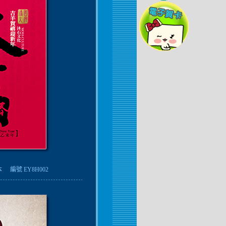
本
編號 EY8H002