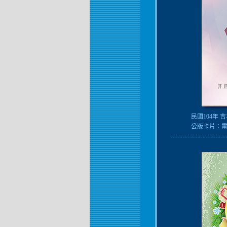
民國104年 
公版卡片：